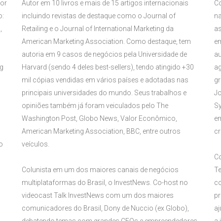
sor
Autor em 10 livros e mais de 15 artigos internacionais
Co
o:
incluindo revistas de destaque como o Journal of
na
,
Retailing e o Journal of International Marketing da
a
American Marketing Association. Como destaque, tem
e
autoria em 9 casos de negócios pela Universidade de
au
ng
Harvard (sendo 4 deles best-sellers), tendo atingido +30
ag
mil cópias vendidas em vários países e adotadas nas
gr
principais universidades do mundo. Seus trabalhos e
Jo
opiniões também já foram veiculados pelo The
Sy
Washington Post, Globo News, Valor Econômico,
em
American Marketing Association, BBC, entre outros
cr
o
veículos.
Co
Colunista em um dos maiores canais de negócios
Te
multiplataformas do Brasil, o InvestNews. Co-host no
co
videocast Talk InvestNews com um dos maiores
pr
comunicadores do Brasil, Dony de Nuccio (ex Globo),
aj