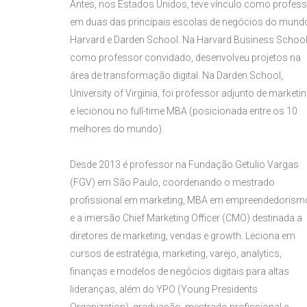
Antes, nos Estados Unidos, teve vínculo como profes
em duas das principais escolas de negócios do mund
Harvard e Darden School. Na Harvard Business School
como professor convidado, desenvolveu projetos na
área de transformação digital. Na Darden School,
University of Virginia, foi professor adjunto de marketi
e lecionou no full-time MBA (posicionada entre os 10
melhores do mundo).
Desde 2013 é professor na Fundação Getulio Vargas
(FGV) em São Paulo, coordenando o mestrado
profissional em marketing, MBA em empreendedorism
e a imersão Chief Marketing Officer (CMO) destinada a
diretores de marketing, vendas e growth. Leciona em
cursos de estratégia, marketing, varejo, analytics,
finanças e modelos de negócios digitais para altas
lideranças, além do YPO (Young Presidents