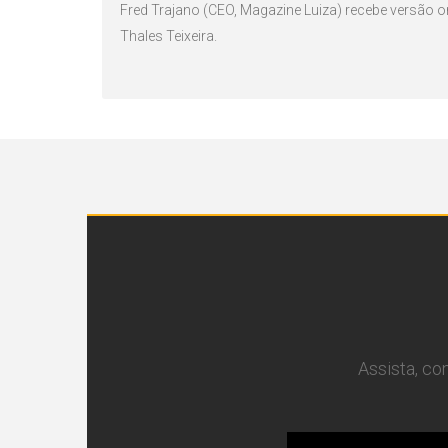
Fred Trajano (CEO, Magazine Luiza) recebe versão 
Thales Teixeira.
Assista, c