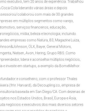
mo executivo, tem 20 anos de experiência. Trabalhou
 Coca-Cola liderando várias áreas e depois
ssessorou/colaborou com mais de 30 grandes
mpresas em múltiplos segmentos como varejo,
tomotivo, serviços financeiros, educação,
ronegócios, mídia, beleza e tecnologia, incluindo
andes empresas como Natura, B3, Magazine Luiza,
hnson&Johnson, OLX, Bayer, General Motors,
ngenta, Nielsen, Avon, Hering, Grupo RBS. Como
preendedor, lidera e aconselha múltiplos negócios,
ia e investe em startups, a exemplo da BomeMelhor.
fundador e conselheiro, com o professor Thales
ixeira (fmr. Harvard), da Decoupling.co, empresa de
nsultoria baseada em San Diego/CA. Com dezenas de
ojetos nos Estados Unidos, Brasil, Europa e Ásia,
uda negócios e executivos dos mais diversos setores