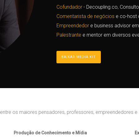
Cofundador
- Decoupling.co, Consul
Comentarista de negócios
e co-host 
Empreendedor
e business advisor em
Palestrante
e mentor em diversos ev
BAIXAR MEDIA KIT
entre os maiores pensadores, professores, empreendedores e e
Produção de Conhecimento e Mídia
Ex