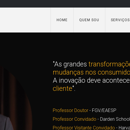
HOME
QUEM SOU
SERVIÇOS
"As grandes
transformaçõ
mudanças nos consumido
A inovação deve acontec
cliente
".
Professor Doutor
- FGV/EAESP
Professor Convidado
- Darden School o
Professor Visitante Convidado
- Harva