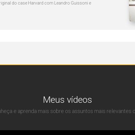
original do case Harvard com Leandro Guissoni e
Meus vídeos
onheça e aprenda mais sobre os assuntos mais relevantes