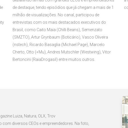
debatendo temas com grandes CEOs e empreendedores
a 
de
de destaque, tendo episódios que já chegam a mais de 1
co
milhão de visualizações. No canal, participou de
ity
entrevistas com os mais destacados executivos do
Brasil, como Caito Maia (Chilli Beans), Semenzato
(SMZTO), Artur Grynbaum (Boticário), Vasco Oliveira
(nstech), Ricardo Basaglia (Michael Page), Marcelo
Cherto, Otto (+Mu), Andres Mutschler (Westwing), Vitor
Bertoncini (RaiaDrogasil) entre muitos outros.
zine Luiza, Natura, OLX, Trov
ado com diversos CEOs e empreendedores. Na foto,